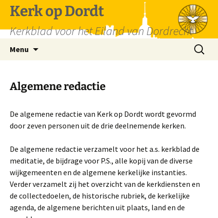
Spring
Kerk op Dordt
naar
Kerkblad voor het Eiland van Dordrecht
inhoud
Zoeken
Menu
naar:
Algemene redactie
De algemene redactie van Kerk op Dordt wordt gevormd
door zeven personen uit de drie deelnemende kerken.
De algemene redactie verzamelt voor het a.s. kerkblad de
meditatie, de bijdrage voor P.S., alle kopij van de diverse
wijkgemeenten en de algemene kerkelijke instanties.
Verder verzamelt zij het overzicht van de kerkdiensten en
de collectedoelen, de historische rubriek, de kerkelijke
agenda, de algemene berichten uit plaats, land en de