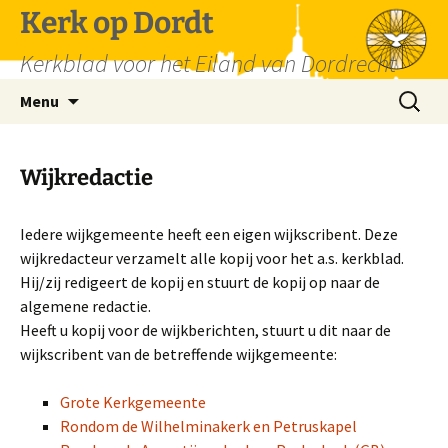
Spring
Kerk op Dordt
naar
Kerkblad voor het Eiland van Dordrecht
inhoud
Zoeken
Menu
naar:
Wijkredactie
Iedere wijkgemeente heeft een eigen wijkscribent. Deze
wijkredacteur verzamelt alle kopij voor het a.s. kerkblad.
Hij/zij redigeert de kopij en stuurt de kopij op naar de
algemene redactie.
Heeft u kopij voor de wijkberichten, stuurt u dit naar de
wijkscribent van de betreffende wijkgemeente:
Grote Kerkgemeente
Rondom de Wilhelminakerk en Petruskapel